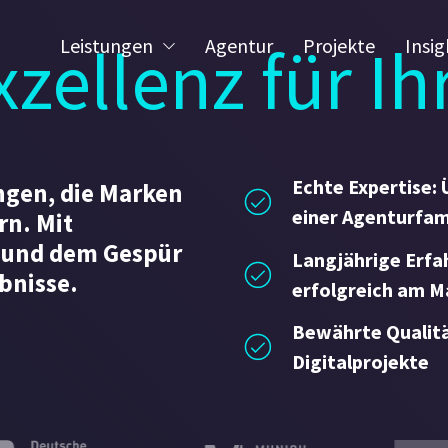
xzellenz für I
Leistungen
Agentur
Projekte
Insig
Echte Expertise: 
ngen, die Marken
einer Agenturfam
rn. Mit
 und dem Gespür
Langjährige Erfah
ebnisse.
erfolgreich am M
t für Organisation & HR
Bewährte Qualität
Digitalprojekte