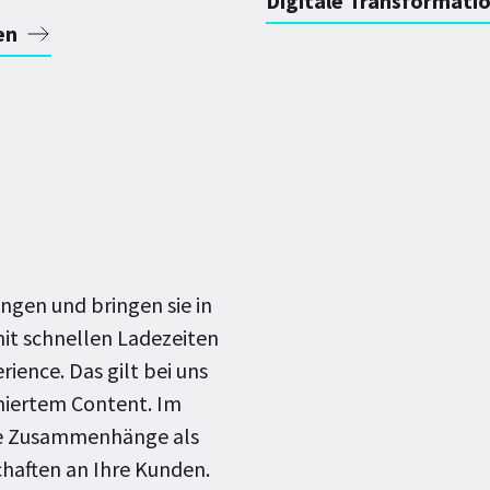
Digitale Transformati
en
gen und bringen sie in
mit schnellen Ladezeiten
ience. Das gilt bei uns
imiertem Content. Im
xe Zusammenhänge als
chaften an Ihre Kunden.