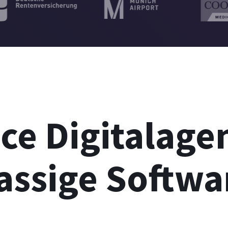
ice Digitalage
lassige Softwa
n