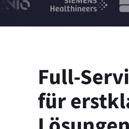
Full-Serv
für erstk
Lösunge