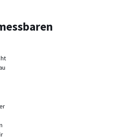
 messbaren
cht
au
er
m
ir