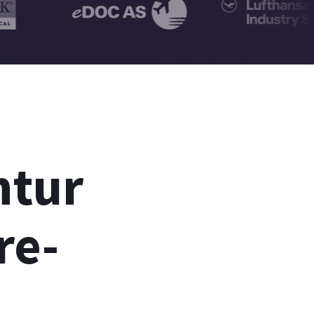
ntur
re-