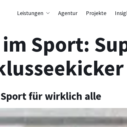
Leistungen
Agentur
Projekte
Insig
 im Sport: Su
nklusseekicker
t für Organisation & HR
Sport für wirklich alle