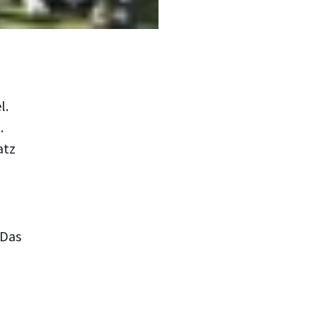
l.
.
atz
 Das