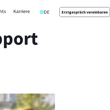
hts
Karriere
DE
Erstgespräch vereinbaren
pport