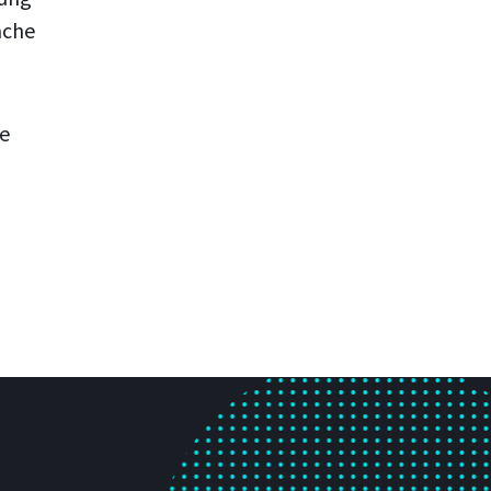
ache
de