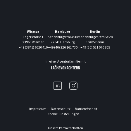
Wismar
Hamburg
Berlin
Lagerstraße 1
Kedenburgstraße 44
Marienburger Straße 28
23966 Wismar
22041 Hamburg
10405 Berlin
+49 (3841) 6620 410
+49 (40) 226 161 730
+49 (30) 521 070 805
In einer Agenturfamilie mit
Impressum
Datenschutz
Barrierefreiheit
Cookie-Einstellungen
Unsere Partnerschaften